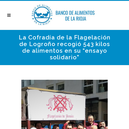
La Cofradía de la Flagelación
de Logroño recogió 543 kilos
de alimentos en su “ensayo
solidario”