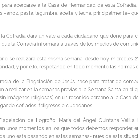
 para acercarse a la Casa de Hermandad de esta Cofradía, c
 –arroz, pasta, legumbre, aceite y leche, principalmente– q
, la Cofradía dará un vale a cada ciudadano que done para 
el que la Cofradía informará a través de los medios de comuni
ario’ se realizará esta misma semana, desde hoy, miércoles 27
andad, y por ello, respetando en todo momento las normas de
radía de la Flagelación de Jesús nace para tratar de compens
an a realizar en la semanas previas a la Semana Santa en el 
sin imágenes religiosas) en un recorrido cercano a la Casa 
gando cofrades, feligreses o ciudadanos.
agelación de Logroño, María del Ángel Quintana Velilla 
o’ en unos momentos en los que todos debemos responder, e
da uno está pasando en estas semanas- pues de esta situación