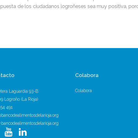
respuesta de los ciudadanos logroñeses sea muy positiva, po
tacto
Colabora
Colabora
etera Laguardia 93-B
9 Logroño (La Rioja)
254 491
@bancodealimentosdelarioja.org
bancodealimentosdelarioja.org