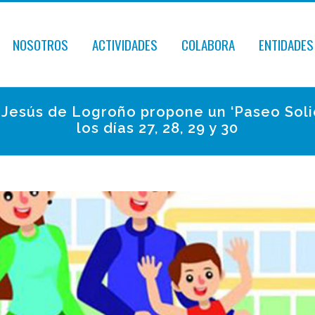
NOSOTROS
ACTIVIDADES
COLABORA
ENTIDADES
e Jesús de Logroño propone un ‘Paseo Soli
los días 27, 28, 29 y 30