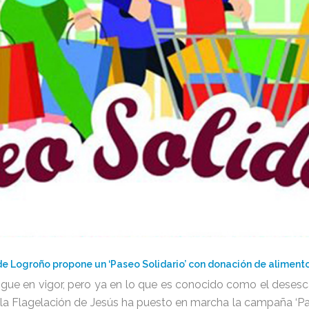
e Logroño propone un ‘Paseo Solidario’ con donación de alimentos 
sigue en vigor, pero ya en lo que es conocido como el deses
la Flagelación de Jesús ha puesto en marcha la campaña ‘Pase