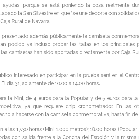
ayudas, porque se está poniendo la cosa realmente dur
abado la San Silvestre en que “se une deporte con solidarid
 Caja Rural de Navarra.
 ha presentado además públicamente la camiseta conmemorati
 podido ya incluso probar las tallas en los principales po
, las camisetas han sido aportadas directamente por Caja Rur
úblico interesado en participar en la prueba será en el Cent
 El día 31, solamente de 10.00 a 14.00 horas.
ra la Mini, de 4 euros para la Popular y de 5 euros para l
petitiva, ya que requiere chip cronometrador. En las o
recho a hacerse con la camiseta conmemorativa, hasta fin de 
 a las 17.30 horas (Mini. 1.000 metros); 18.00 horas (Popular,
 Todas con salida frente a la Concha del Espolón y la misma 