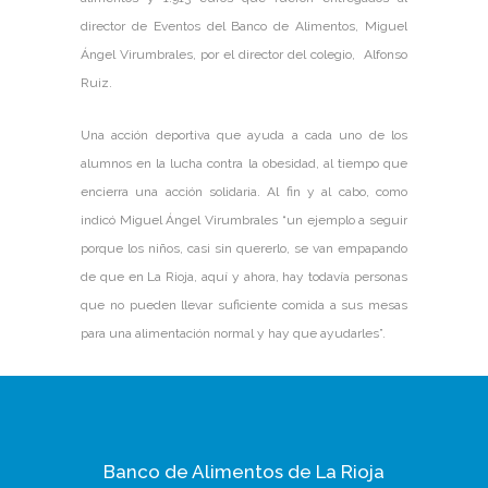
director de Eventos del Banco de Alimentos, Miguel
Ángel Virumbrales, por el director del colegio, Alfonso
Ruiz.
Una acción deportiva que ayuda a cada uno de los
alumnos en la lucha contra la obesidad, al tiempo que
encierra una acción solidaria. Al fin y al cabo, como
indicó Miguel Ángel Virumbrales “un ejemplo a seguir
porque los niños, casi sin quererlo, se van empapando
de que en La Rioja, aquí y ahora, hay todavía personas
que no pueden llevar suficiente comida a sus mesas
para una alimentación normal y hay que ayudarles”.
Banco de Alimentos de La Rioja