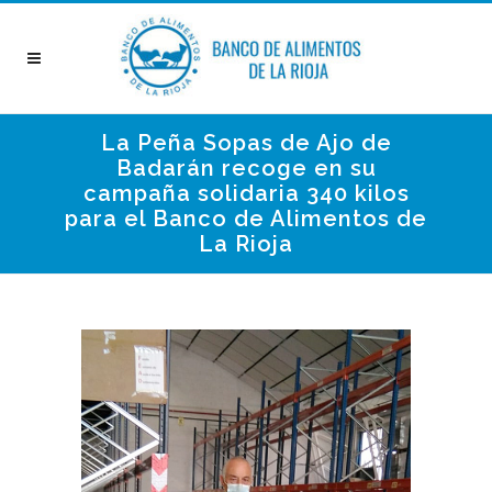
La Peña Sopas de Ajo de
Badarán recoge en su
campaña solidaria 340 kilos
para el Banco de Alimentos de
La Rioja