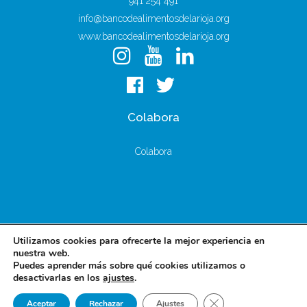
941 254 491
info@bancodealimentosdelarioja.org
www.bancodealimentosdelarioja.org
Colabora
Colabora
Utilizamos cookies para ofrecerte la mejor experiencia en
nuestra web.
Puedes aprender más sobre qué cookies utilizamos o
Banco de Alimentos de La Rioja 2018 © |
Aviso Legal
|
Política
desactivarlas en los
ajustes
.
de Privacidad y Cookies
|
Política de Donaciones
Cerrar el banner de 
Aceptar
Rechazar
Ajustes