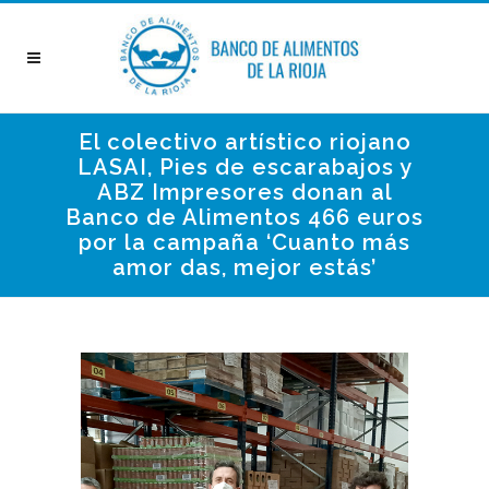
El colectivo artístico riojano
LASAI, Pies de escarabajos y
ABZ Impresores donan al
Banco de Alimentos 466 euros
por la campaña ‘Cuanto más
amor das, mejor estás’