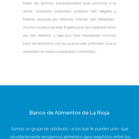
todas las láminas personalizadas que pusimos a la
venta. Nuestros corazones pintados han llegado a
Madrid, pasando por Valencia, Orense, San Sebastián…
muchos puntos de toda España que han repartido amor
por San Valentín, y algo aún más importante, muchos
kilos de alimentos con los que ayudar a familias que lo
necesitan en estos complicados momentos”.
Banco de Alimentos de La Rioja
Somos un grupo de solidarios –a los que te puedes unir– que
voluntariamente recogemos alimentos para repartirlos entre los