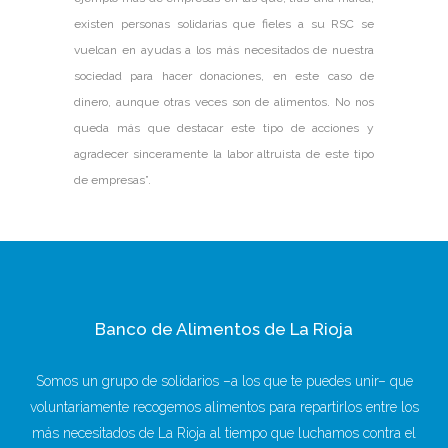
existen personas solidarias que fieles a su RSC se
vuelcan en ayudas a los más necesitados de nuestra
sociedad para hacer donaciones, en este caso de
dinero, aunque otras veces son de alimentos. No nos
queda más que destacar este tipo de acciones y
agradecer sinceramente la labor altruista de este tipo
de empresas”.
Banco de Alimentos de La Rioja
Somos un grupo de solidarios –a los que te puedes unir– que
voluntariamente recogemos alimentos para repartirlos entre los
más necesitados de La Rioja al tiempo que luchamos contra el