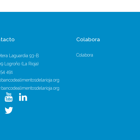
tacto
Colabora
Colabora
etera Laguardia 93-B
9 Logroño (La Rioja)
254 491
@bancodealimentosdelarioja.org
bancodealimentosdelarioja.org