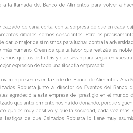
te a la llamada del Banco de Alimentos para volver a hace
e calzado de caña corta, con la sorpresa de que en cada ca
entos difíciles, somos conscientes. Pero es precisame
 dar lo mejor de sí mismos para luchar contra la adversidad,
 más humano. Creemos que la labor que realizáis es noble
ramos que los disfrutéis y que sirvan para seguir en vuestra 
mejor expresión de toda una filosofía empresarial.
tuvieron presentes en la sede del Banco de Alimentos: Ana Ma
zados Robusta junto al director de Eventos del Banco d
rales agradeció a esta empresa de “prestigio en el mundo
 calzado que anteriormente nos ha ido donando, porque sigu
pto que es muy positivo y que la sociedad, cada vez más, v
os testigos de que Calzados Robusta lo tiene muy asumid